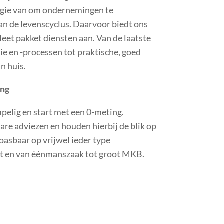
ergie van om ondernemingen te
n de levenscyclus. Daarvoor biedt ons
eet pakket diensten aan. Van de laatste
ie en -processen tot praktische, goed
n huis.
ing
pelig en start met een 0-meting.
are adviezen en houden hierbij de blik op
pasbaar op vrijwel ieder type
ant en van éénmanszaak tot groot MKB.